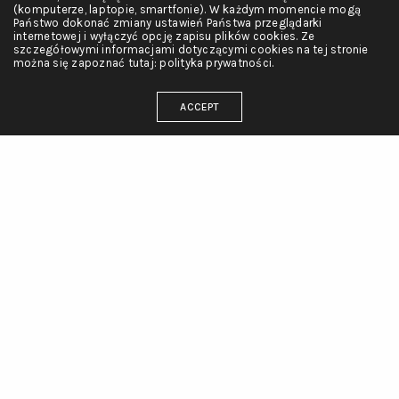
(komputerze, laptopie, smartfonie). W każdym momencie mogą
Państwo dokonać zmiany ustawień Państwa przeglądarki
internetowej i wyłączyć opcję zapisu plików cookies. Ze
szczegółowymi informacjami dotyczącymi cookies na tej stronie
można się zapoznać tutaj: polityka prywatności.
ACCEPT
ODWIEDŹ NAS
ul. Lipowa 1092
34-381 Radziechowy