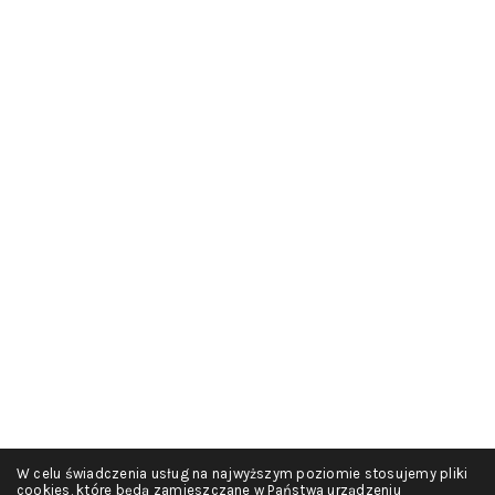
W celu świadczenia usług na najwyższym poziomie stosujemy pliki
cookies, które będą zamieszczane w Państwa urządzeniu